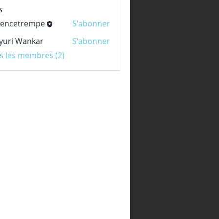
s
rencetrempe
S'abonner
etrempe
yuri Wankar
S'abonner
us les membres (2)