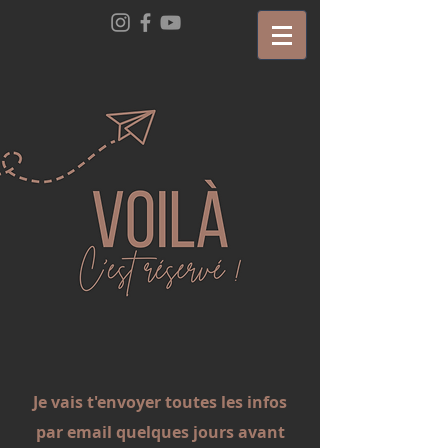
Je vais t'envoyer toutes les infos
par email quelques jours avant